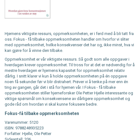
Hjernens viktigste ressurs, oppmerksomheten, er i ferd med å bli tatt fra
oss. Fokus - få tilbake oppmerksomheten handler om hvorfor vi sliter
med oppmerksomhet, hvilke konsekvenser det har og, ikke minst, hva vi
kan gjøre for å vinne den tilbake.
Oppmerksomhet er vår viktigste ressurs. Så godt som alle oppgaver i
hverdagen krever oppmerksomhet. Til tross for at det er nødvendig for å
mestre hverdagen er hjernens kapasitet for oppmerksomhet relativ
dårlig. I snitt klarer vi kun å holde oppmerksomheten på én oppgave
noen få sekunder før vi blir distrahert. Prøver vi å tenke på mer enn én
ting av gangen, går det i stå for hjernen vår. I Fokus - få tilbake
oppmerksomheten stiller hjerneforsker Ole Petter Hjelle interessante og
viktige spørsmål om konsekvensene av dårligere oppmerksomhet og
gode råd om hvordan vi skal kunne fokusere bedre.
Fokus-få tilbake oppmerksomheten
Varenummer: 5120
ISBN: 9788248935223
Forfatter: Hjelle, Ole Petter
Sideantall: 206