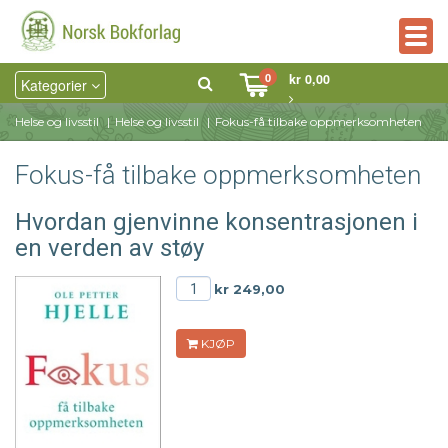
Togg
navig
0
kr 0,00
Kategorier
Helse og livsstil
Helse og livsstil
Fokus-få tilbake oppmerksomheten
Fokus-få tilbake oppmerksomheten
Hvordan gjenvinne konsentrasjonen i
en verden av støy
kr 249,00
KJØP