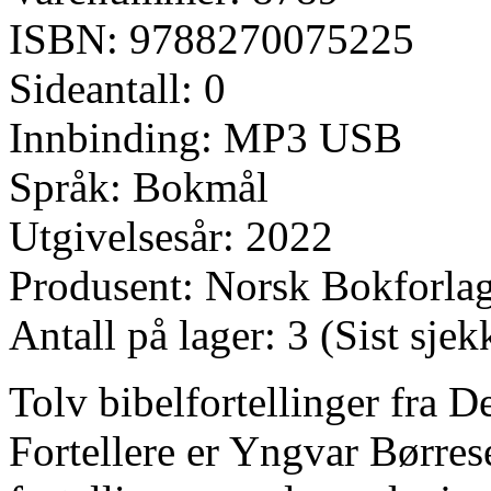
ISBN: 9788270075225
Sideantall: 0
Innbinding: MP3 USB
Språk: Bokmål
Utgivelsesår: 2022
Produsent: Norsk Bokforla
Antall på lager: 3 (Sist sje
Tolv bibelfortellinger fra D
Fortellere er Yngvar Børre