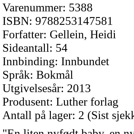
Varenummer: 5388
ISBN: 9788253147581
Forfatter: Gellein, Heidi
Sideantall: 54
Innbinding: Innbundet
Språk: Bokmål
Utgivelsesår: 2013
Produsent: Luther forlag
Antall på lager: 2 (Sist sje
"En liten nyfødt baby, en 