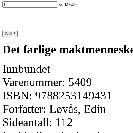
kr 329,00
KJØP
Det farlige maktmennesk
Innbundet
Varenummer: 5409
ISBN: 9788253149431
Forfatter: Løvås, Edin
Sideantall: 112