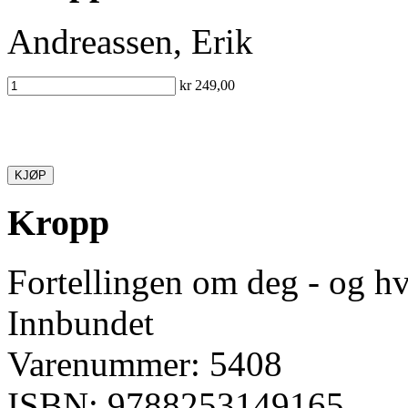
Andreassen, Erik
kr 249,00
KJØP
Kropp
Fortellingen om deg - og h
Innbundet
Varenummer: 5408
ISBN: 9788253149165